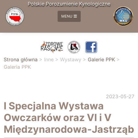
Polskie Porozumienie Kynologiczne
MENU
Strona główna
>
Inne
>
Wystawy
>
Galerie PPK
>
Galeria PPK
2023-05-27
I Specjalna Wystawa
Owczarków oraz VI i V
Międzynarodowa-Jastrząb