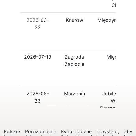
Champion
2026-03-
Knurów
Międzynarodow
22
2026-07-19
Zagroda
Międzynaro
Zabłocie
2026-08-
Marzenin
Jubileuszowa 
23
Wystawa 
Patronatem WK
2026-08-
Marzenin
Specjalistyczna
23
Szpicó
Polskie Porozumienie Kynologiczne powstało, aby