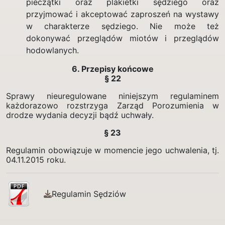
pieczątki oraz plakietki sędziego oraz
przyjmować i akceptować zaproszeń na wystawy
w charakterze sędziego. Nie może też
dokonywać przeglądów miotów i przeglądów
hodowlanych.
6. Przepisy końcowe
§ 22
Sprawy nieuregulowane niniejszym regulaminem
każdorazowo rozstrzyga Zarząd Porozumienia w
drodze wydania decyzji bądź uchwały.
§ 23
Regulamin obowiązuje w momencie jego uchwalenia, tj.
04.11.2015 roku.
Regulamin Sędziów