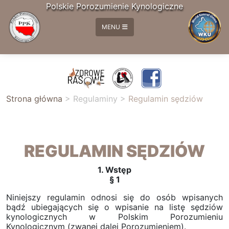
Polskie Porozumienie Kynologiczne
MENU
Strona główna
>
Regulaminy
>
Regulamin sędziów
REGULAMIN SĘDZIÓW
1. Wstęp
§ 1
Niniejszy regulamin odnosi się do osób wpisanych
bądź ubiegających się o wpisanie na listę sędziów
kynologicznych w Polskim Porozumieniu
Kynologicznym (zwanej dalej Porozumieniem).