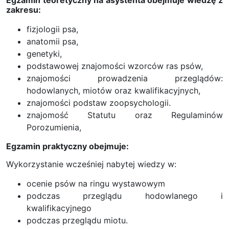
Egzamin teoretyczny na asystenta obejmuje wiedzę z
zakresu:
fizjologii psa,
anatomii psa,
genetyki,
podstawowej znajomości wzorców ras psów,
znajomości prowadzenia przeglądów:
hodowlanych, miotów oraz kwalifikacyjnych,
znajomości podstaw zoopsychologii.
znajomość Statutu oraz Regulaminów
Porozumienia,
Egzamin praktyczny obejmuje:
Wykorzystanie wcześniej nabytej wiedzy w:
ocenie psów na ringu wystawowym
podczas przeglądu hodowlanego i
kwalifikacyjnego
podczas przeglądu miotu.