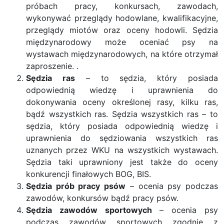
próbach pracy, konkursach, zawodach,
wykonywać przeglądy hodowlane, kwalifikacyjne,
przeglądy miotów oraz oceny hodowli. Sędzia
międzynarodowy może oceniać psy na
wystawach międzynarodowych, na które otrzymał
zaproszenie. .
Sędzia ras
– to sędzia, który posiada
odpowiednią wiedzę i uprawnienia do
dokonywania oceny określonej rasy, kilku ras,
bądź wszystkich ras. Sędzia wszystkich ras – to
sędzia, który posiada odpowiednią wiedzę i
uprawnienia do sędziowania wszystkich ras
uznanych przez WKU na wszystkich wystawach.
Sędzia taki uprawniony jest także do oceny
konkurencji finałowych BOG, BIS.
Sędzia prób pracy psów
– ocenia psy podczas
zawodów, konkursów bądź pracy psów.
Sędzia zawodów sportowych
– ocenia psy
podczas zawodów sportowych zgodnie z