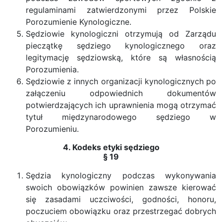
regulaminami zatwierdzonymi przez Polskie
Porozumienie Kynologiczne.
Sędziowie kynologiczni otrzymują od Zarządu
pieczątkę sędziego kynologicznego oraz
legitymację sędziowską, które są własnością
Porozumienia.
Sędziowie z innych organizacji kynologicznych po
załączeniu odpowiednich dokumentów
potwierdzających ich uprawnienia mogą otrzymać
tytuł międzynarodowego sędziego w
Porozumieniu.
4. Kodeks etyki sędziego
§ 19
Sędzia kynologiczny podczas wykonywania
swoich obowiązków powinien zawsze kierować
się zasadami uczciwości, godności, honoru,
poczuciem obowiązku oraz przestrzegać dobrych