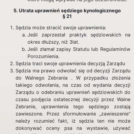
5. Utrata uprawnień sędziego kynologicznego
§ 21
Sędzia może stracić swoje uprawnienia:
Jeśli zaprzestał praktyk sędziowskich na
okres dłuższy, niż 3lat.
Jeśli złamał zapisy Statutu lub Regulaminów
Porozumienia.
Sędzia traci swoje uprawnienia decyzją Zarządu
Sędzia ma prawo odwołać się od decyzji Zarządu
do Walnego Zebrania . W przypadku złożenia
takiego odwołania, na czas od wydania decyzji
Zarządu o odebraniu uprawnień sędziowskich do
czasu podjęcia ostatecznej decyzji przez Walne
Zebranie, uprawnienia tego sędziego zostają
zawieszone. Przez sformułowanie „zawieszenie”
należy rozumieć fakt, iż sędzia ten nie może
dokonywać oceny psa na wystawie, używać