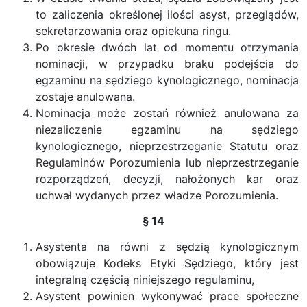
to zaliczenia określonej ilości asyst, przeglądów,
sekretarzowania oraz opiekuna ringu.
Po okresie dwóch lat od momentu otrzymania
nominacji, w przypadku braku podejścia do
egzaminu na sędziego kynologicznego, nominacja
zostaje anulowana.
Nominacja może zostań również anulowana za
niezaliczenie egzaminu na sędziego
kynologicznego, nieprzestrzeganie Statutu oraz
Regulaminów Porozumienia lub nieprzestrzeganie
rozporządzeń, decyzji, nałożonych kar oraz
uchwał wydanych przez władze Porozumienia.
§ 14
Asystenta na równi z sędzią kynologicznym
obowiązuje Kodeks Etyki Sędziego, który jest
integralną częścią niniejszego regulaminu,
Asystent powinien wykonywać prace społeczne