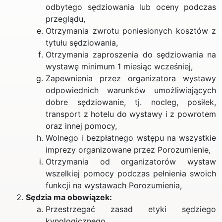
odbytego sędziowania lub oceny podczas
przeglądu,
Otrzymania zwrotu poniesionych kosztów z
tytułu sędziowania,
Otrzymania zaproszenia do sędziowania na
wystawę minimum 1 miesiąc wcześniej,
Zapewnienia przez organizatora wystawy
odpowiednich warunków umożliwiających
dobre sędziowanie, tj. nocleg, posiłek,
transport z hotelu do wystawy i z powrotem
oraz innej pomocy,
Wolnego i bezpłatnego wstępu na wszystkie
imprezy organizowane przez Porozumienie,
Otrzymania od organizatorów wystaw
wszelkiej pomocy podczas pełnienia swoich
funkcji na wystawach Porozumienia,
Sędzia ma obowiązek:
Przestrzegać zasad etyki sędziego
kynologicznego,