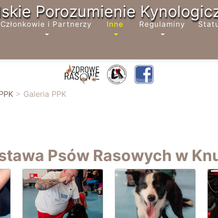
lskie Porozumienie Kynologic
Członkowie i Partnerzy
Inne
Regulaminy
Stat
 PPK
>
Galeria PPK
stawa Psów Rasowych w Kn