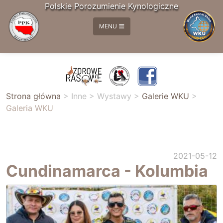
Polskie Porozumienie Kynologiczne
MENU
Strona główna
>
Inne
>
Wystawy
>
Galerie WKU
>
Galeria WKU
2021-05-12
Cundinamarca - Kolumbia